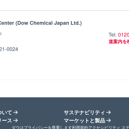
enter (Dow Chemical Japan Ltd.)
F
Tel:
012
道案内を
21-0024
ついて
サステナビリティ
リース
マーケットと製品
新しいタブで開く
新しいタブで開く
新しいタブで開く
新しいタブで開く
ダウはプライバシーを尊重します
利用規約
アクセシビリティ ス