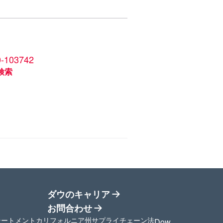
0-103742
検索
ダウのキャリア
お問合わせ
新しいタブで開く
新しいタブで開く
テートメント
カリフォルニア州サプライチェーン法
Dow