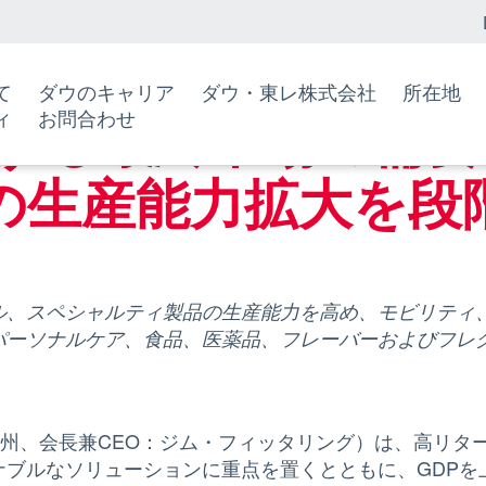
成長する最終市場の需要を支える、 高リターンの生産能力拡大を段階的に継
て
ダウのキャリア
ダウ・東レ株式会社
所在地
する最終市場の需要
ィ
お問合わせ
の生産能力拡大を段
ル、スペシャルティ製品の生産能力を高め、モビリティ、
パーソナルケア、食品、医薬品、フレーバーおよびフレ
シガン州、会長兼CEO：ジム・フィッタリング）は、高リ
ナブルなソリューションに重点を置くとともに、GDPを