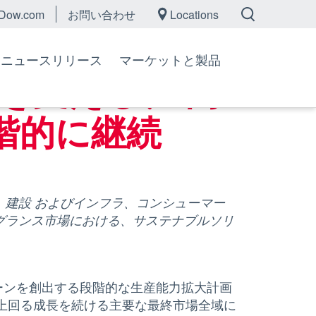
Dow.com
お問い合わせ
Locations
続
ニュースリリース
マーケットと製品
を支える、 高
階的に継続
建設 およびインフラ、コンシューマー
グランス市場における、サステナブルソリ
ターンを創出する段階的な生産能力拡大計画
上回る成長を続ける主要な最終市場全域に