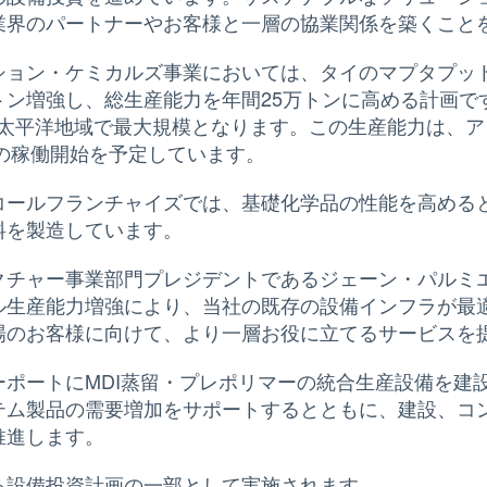
業界のパートナーやお客様と一層の協業関係を築くこと
ション・ケミカルズ事業においては、タイのマプタプッ
トン増強し、総生産能力を年間25万トンに高める計画
ア太平洋地域で最大規模となります。この生産能力は、
年の稼働開始を予定しています。
コールフランチャイズでは、基礎化学品の性能を高める
料を製造しています。
ャー事業部門プレジデントであるジェーン・パルミエリ（Ja
ル生産能力増強により、当社の既存の設備インフラが最
場のお客様に向けて、より一層お役に立てるサービスを
ポートにMDI蒸留・プレポリマーの統合生産設備を建
テム製品の需要増加をサポートするとともに、建設、コ
推進します。
る設備投資計画の一部として実施されます。